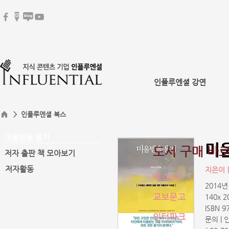
인플루엔셜 강연
> 인플루엔셜 북스
미움받을 용기
미
도서 구매 바
저자 출판 책 모아보기
저자활동
지은이
예스24
2014년
교보문고
140x 
ISBN 9
인터파크
문의 |