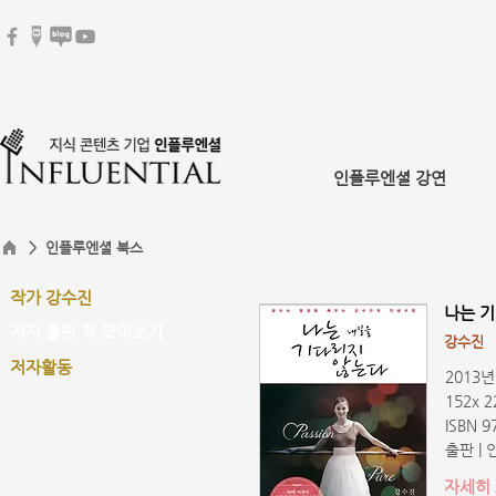
인플루엔셜 강연
> 인플루엔셜 북스
작가 강수진
나는 기
저자 출판 책 모아보기
강수진
저자활동
2013년
152x 
ISBN 9
출판 |
자세히 