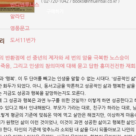
( 02-720-1042 /
books@influential.co.kr
)
반디앤루니스
구매하기
알라딘
영풍문고
도서11번가
리
의 반환점에 선 중년의 제자와 세 번의 암을 극복한 노스승이
 죽음, 그리고 인생의 참의미에 대해 묻고 답한 흥미진진한 재회
’과 ‘행복’. 이 두 단어를 빼고는 인생을 말할 수 없는 시대다. ‘성공적인 
 화두가 되었다. 아니, 동서고금을 막론하고 성공적인 삶과 행복한 삶을
 지금도 성공과 행복을 갈망하는지도 모른다.
 그 성공과 행복은 과연 누구를 위한 것일까? 이렇게 하면 성공한다고 
수 있다고 해서 인내해왔다. 부모가 가라는 대로, 친구가 하라는 대로,
그렇게 평균의 기준에 맞춰온 덕에 먹고 살만은 해졌지만, 이상하게 마
내가 원했던 삶이 이런 것이었나, 이것이 과연 성공한 삶이고 행복한 삶인가
 한다. 타인의 기준에 맞추느라 소외된 내 삶을 다시 되돌아보고 나만의 