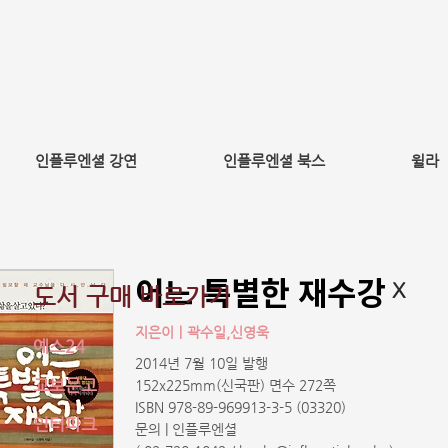
인플루엔셜 강연
인플루엔셜 북스
윌라
어느 특별한 재수강
X
도서 구매 바로가기
지은이ㅣ곽수일,신영욱
예스24
2014년 7월 10일 발행
교보문고
152x225mm(신국판)
면수 272쪽
ISBN 978-89-969913-3-5 (03320)
인터파크
문의 | 인플루엔셜