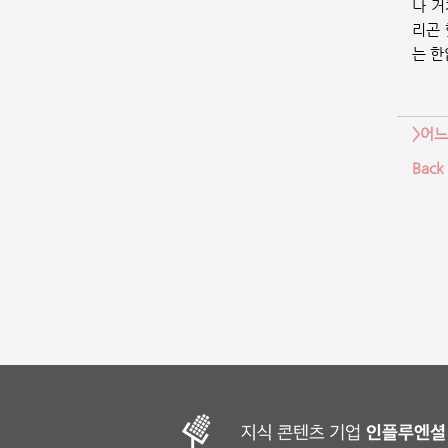
나 거
리곤 
는 한
>어느
Back 