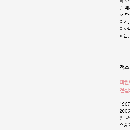
하지만
릴 때
서 함
여기,
이사다
히는,
책소
대한
전설
196
200
일 교
스승’