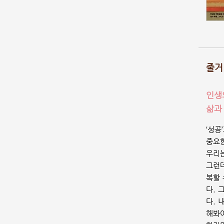
줄거
인생
삶과
‘성공
중요한
우리는
그런데
복할 
다. 
다. 
해봐야