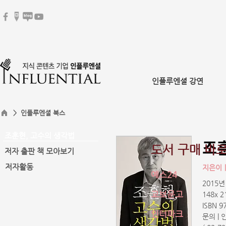
인플루엔셜 강연
> 인플루엔셜 북스
조훈현, 고수의 생각법
조
도서 구매 바
저자 출판 책 모아보기
저자활동
지은이
예스24
2015년
교보문고
148x 
ISBN 9
인터파크
문의 |