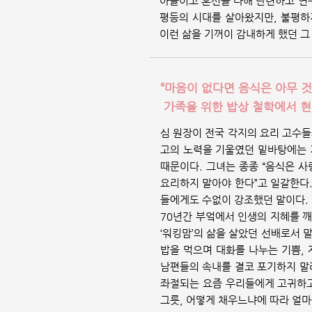
아들이고 혼신을 다해 단련하고 연
평등의 시대를 살아왔지만, 불평하
이런 삶을 기꺼이 감내하게 했던 그
“마음이 없다면 음식은 아무 
가족을 위한 밥상 철학에서 현
심 원장이 전국 각지의 요리 고수
고의 노력을 기울였던 밑바탕에는 
때문이다. 그녀는 종종 “음식은 
요리하지 말아야 한다”고 일갈한다.
들에게도 수없이 강조했던 말이다. 
70년간 부엌에서 인생의 지혜를 
‘워킹맘’의 삶을 살았던 선배로서 말
밥을 먹으며 대화를 나누는 기쁨,
남편들의 속내를 결코 포기하지 말
좌절되는 요즘 우리들에게 고귀하고
그릇, 어떻게 채우느냐에 따라 얼마