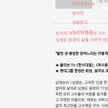
( 02-7
반디앤루니스
구매
알라딘
영풍문고
도서11번가
한식의 대가이자 인생의 고수,
심영순 원장의 삶을 귀하게 만
“딸만 넷 평범한 맏며느리는 어떻게
★ 올리브 TV <한식대첩>, <옥수
★ 현대그룹 현정은 회장, 광주요 조
심영순의 《심영순, 고귀한 인생 한
엄마로 살아온 심영순 원장의 77년
득한 요리 고수들의 비법을 밑거름 
고 의연한 마음으로, 때로는 귀하
없이 최고만을 고수해온 우리 시대