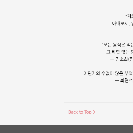
"저
아내로서, 
"모든 음식은 먹
그 타협 없는 
ㅡ
김소희(킴
어딘가의 수없이 많은 부엌
ㅡ 최현석
Back to Top >