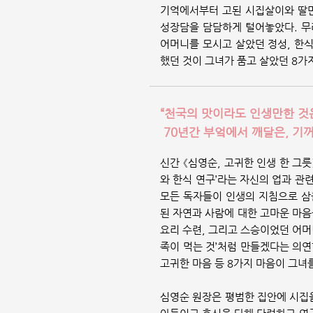
기억에서부터 고된 시집살이와 딸만
성장담을 담담하게 털어놓았다. 무려
어머니를 모시고 살았던 정성, 한
했던 것이 그녀가 품고 살았던 8가
“천국의 맛이라도 인생만한 것
70년간 부엌에서 깨달은, 기
신간 《심영순, 고귀한 인생 한 그
와 한식 연구’라는 자신의 업과 관
모든 독자들이 인생의 지침으로 삼을
된 자연과 사람에 대한 고마운 마음
요리 수련, 그리고 스승이었던 어머
족이 먹는 것’처럼 만들겠다는 의연
고귀한 마음 등 8가지 마음이 그
심영순 원장은 평범한 집안에 시집을