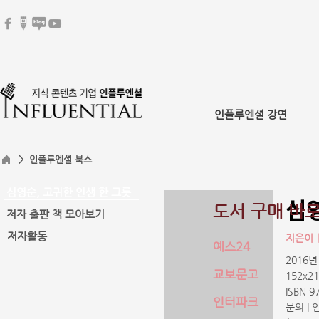
인플루엔셜 강연
> 인플루엔셜 북스
심영순, 고귀한 인생 한 그릇
심영
도서 구매 바
저자 출판 책 모아보기
저자활동
지은이
예스24
2016년
교보문고
152x
ISBN 9
인터파크
문의 |