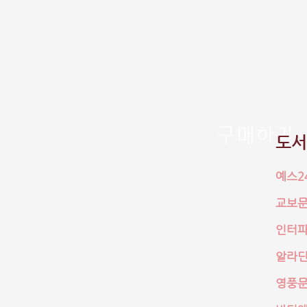
​구매하기
도서
예스2
교보
인터
알라
영풍