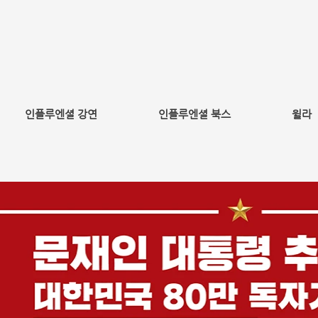
인플루엔셜 강연
인플루엔셜 북스
윌라