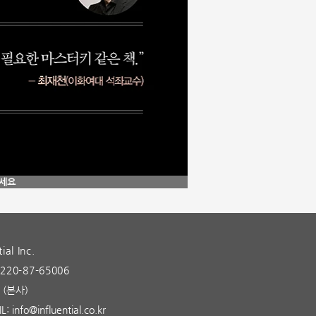
주세요
ial Inc.
0-87-65006
(본사)
IL:
info@influential.co.kr