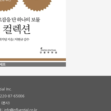
주세요
ial Inc.
0-87-65006
(본사)
IL:
info@influential.co.kr